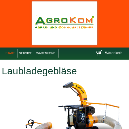
Warenkorb
START
SERVICE
WARENKORB
Laubladegebläse