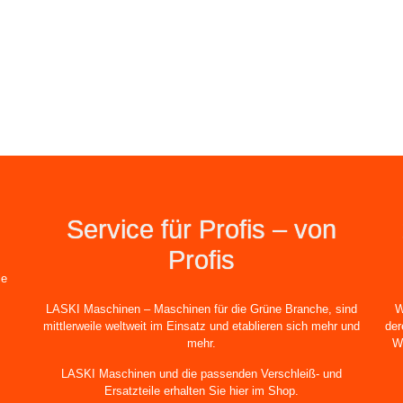
Service für Profis – von
Profis
le
LASKI Maschinen – Maschinen für die Grüne Branche, sind
W
mittlerweile weltweit im Einsatz und etablieren sich mehr und
der
mehr.
W
LASKI Maschinen und die passenden Verschleiß- und
Ersatzteile erhalten Sie hier im Shop.