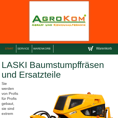
Warenkorb
START
SERVICE
WARENKORB
LASKI Baumstumpffräsen
und Ersatzteile
Sie
werden
von Profis
für Profis
gebaut,
sie sind
extrem