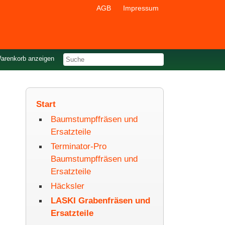
AGB
Impressum
arenkorb
anzeigen
Start
Baumstumpffräsen und
Ersatzteile
Terminator-Pro
Baumstumpffräsen und
Ersatzteile
Häcksler
LASKI Grabenfräsen und
Ersatzteile