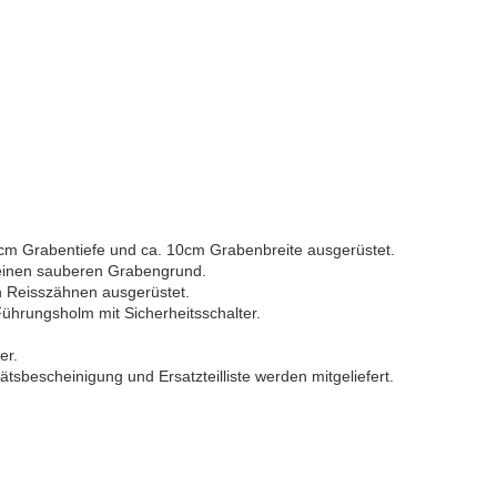
cm Grabentiefe und ca. 10cm Grabenbreite ausgerüstet.
 einen sauberen Grabengrund.
en Reisszähnen ausgerüstet.
 Führungsholm mit Sicherheitsschalter.
er.
sbescheinigung und Ersatzteilliste werden mitgeliefert.