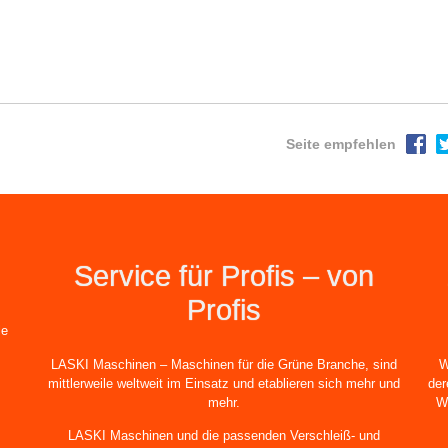
Seite empfehlen
Service für Profis – von
Profis
le
LASKI Maschinen – Maschinen für die Grüne Branche, sind
W
mittlerweile weltweit im Einsatz und etablieren sich mehr und
der
mehr.
W
LASKI Maschinen und die passenden Verschleiß- und